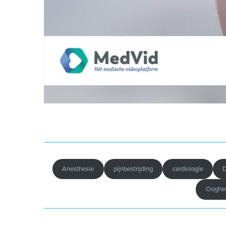
Anesthesie
pijnbestrijding
cardiologie
Ooghe