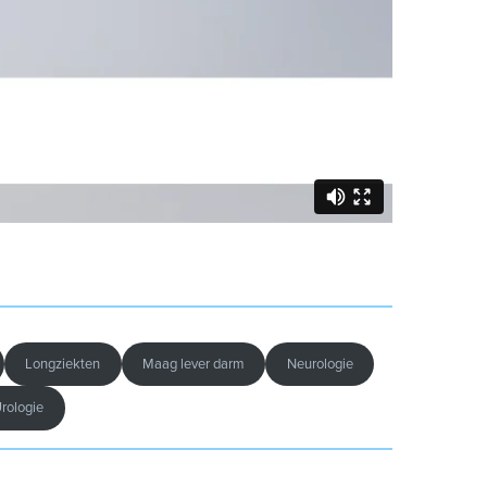
Longziekten
Maag lever darm
Neurologie
rologie